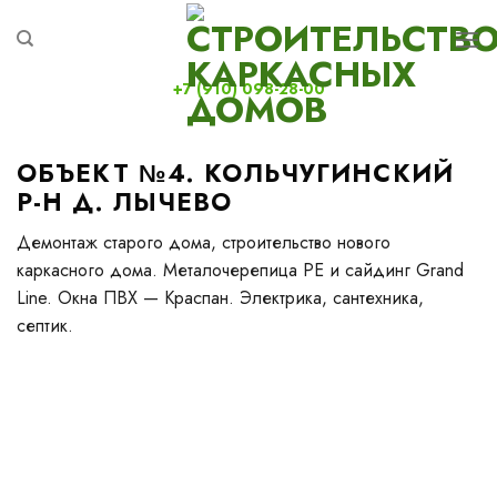
Skip
to
content
+7 (910) 098-28-00
ОБЪЕКТ №4. КОЛЬЧУГИНСКИЙ
Р-Н Д. ЛЫЧЕВО
Демонтаж старого дома, строительство нового
каркасного дома. Металочерепица РЕ и сайдинг Grand
Line. Окна ПВХ — Краспан. Электрика, сантехника,
септик.
Необходимы подобные
работы?