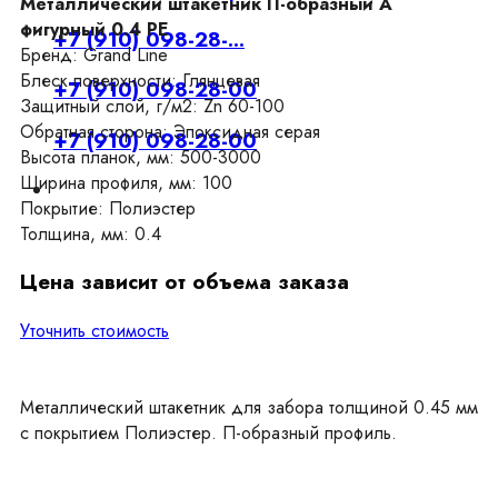
Металлический штакетник П-образный А
фигурный 0.4 PE
+7 (910) 098-28-...
Бренд: Grand Line
Блеск поверхности: Глянцевая
+7 (910) 098-28-00
Защитный слой, г/м2: Zn 60-100
Обратная сторона: Эпоксидная серая
+7 (910) 098-28-00
Высота планок, мм: 500-3000
Ширина профиля, мм: 100
Покрытие: Полиэстер
Толщина, мм: 0.4
Цена зависит от объема заказа
Уточнить стоимость
Металлический штакетник для забора толщиной 0.45 мм
с покрытием Полиэстер. П-образный профиль.