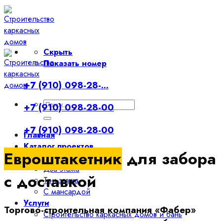
Skip
to
content
Скрыть
Показать номер
+7 (910) 098-28-...
Искать:
+7 (910) 098-28-00
+7 (910) 098-28-00
Главная
Каталог проектов
Евроштакетник
для забора
Один этаж
Два этажа
с доставкой
Три этажа
С мансардой
Услуги
Торгово-строительная компания «Фабер»
Строительство каркасных домов и бань