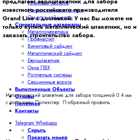
предлагает евроштакетник для забора
Установка заборов
известного российского производителя
Монтаж и ремонт кровли
Отделка сайдингом
Grand Line с доставкой. У нас Вы можете не
Строительные материалы
только купить металлический штакетник, но и
Металлочерепица
заказать строительство забора.
Профнастил
Виниловый сайдинг
Металлический сайдинг
Евроштакетник
Окна ПВХ
Роллетные системы
Секционные ворота
Выполненные Объекты
Металлический штакетник для забора толщиной 0.4 мм
Отзывы
с покрытием Полиэстер. П-образный профиль.
Полезное
Контакты
Telegram
Whatsapp
Скрыть
Показать номер