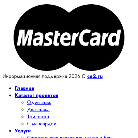
Информационная поддержка 2026 ©
ce2.ru
Главная
Каталог проектов
Один этаж
Два этажа
Три этажа
С мансардой
Услуги
Строительство каркасных домов и бань