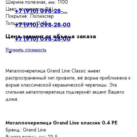
Ширина полезная, мм: 1100
Цвет: по каталогу RAL
+7 (910) 098-28-...
Покрытие: Полиэстер
Толщина, мм: 0.45
+7 (910) 098-28-00
Цена зависит от объема заказа
+7 (910) 098-28-00
Уточнить стоимость
Металлочерепица Grand Line Classic имеет
распространенный тип профиля, её форма приближена к
форме классической керамической черепицы. Эта
стильная металлочерепица подчеркнёт акцент Вашего
дома.
Металлочерепица Grand Line классик 0.4 PE
Бренд: Grand Line
Высота волны, мм: 23.5