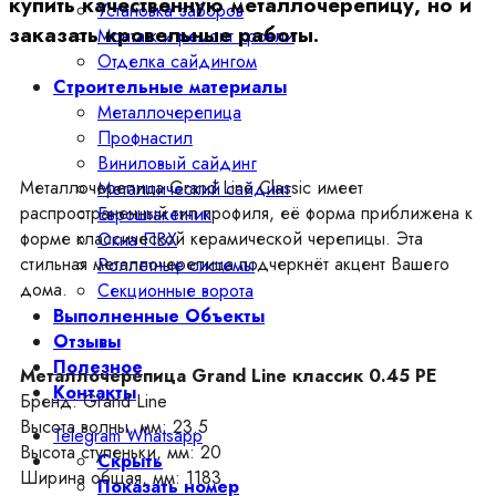
купить качественную металлочерепицу, но и
Установка заборов
заказать кровельные работы.
Монтаж и ремонт кровли
Отделка сайдингом
Строительные материалы
Металлочерепица
Профнастил
Виниловый сайдинг
Металлочерепица Grand Line Classic имеет
Металлический сайдинг
распространенный тип профиля, её форма приближена к
Евроштакетник
форме классической керамической черепицы. Эта
Окна ПВХ
стильная металлочерепица подчеркнёт акцент Вашего
Роллетные системы
дома.
Секционные ворота
Выполненные Объекты
Отзывы
Полезное
Металлочерепица Grand Line классик 0.45 PE
Контакты
Бренд: Grand Line
Высота волны, мм: 23.5
Telegram
Whatsapp
Высота ступеньки, мм: 20
Скрыть
Ширина общая, мм: 1183
Показать номер