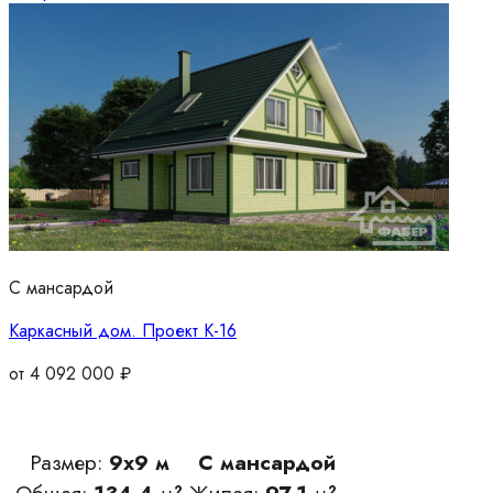
С мансардой
Каркасный дом. Проект К-16
от
4 092 000
₽
Размер:
9х9 м
С мансардой
Общая:
134.4 м²
Жилая:
97.1 м²