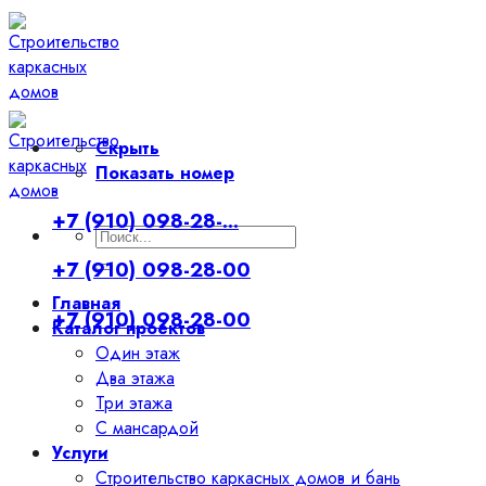
Skip
to
content
Скрыть
Показать номер
+7 (910) 098-28-...
Искать:
+7 (910) 098-28-00
Главная
+7 (910) 098-28-00
Каталог проектов
Один этаж
Два этажа
Три этажа
С мансардой
Услуги
Строительство каркасных домов и бань