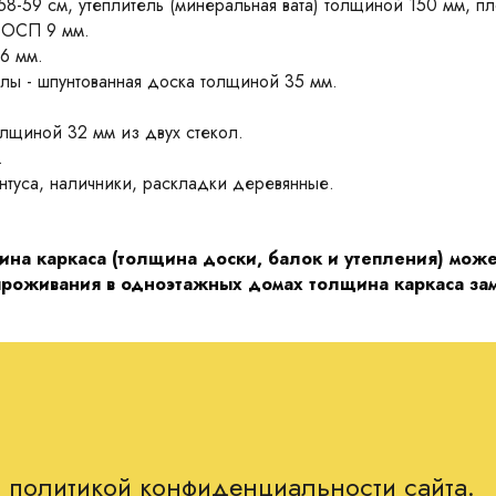
58-59 см, утеплитель (минеральная вата) толщиной 150 мм, п
ы ОСП 9 мм.
6 мм.
олы - шпунтованная доска толщиной 35 мм.
олщиной 32 мм из двух стекол.
.
туса, наличники, раскладки деревянные.
на каркаса (толщина доски, балок и утепления) може
проживания в одноэтажных домах толщина каркаса заме
с политикой конфиденциальности сайта.