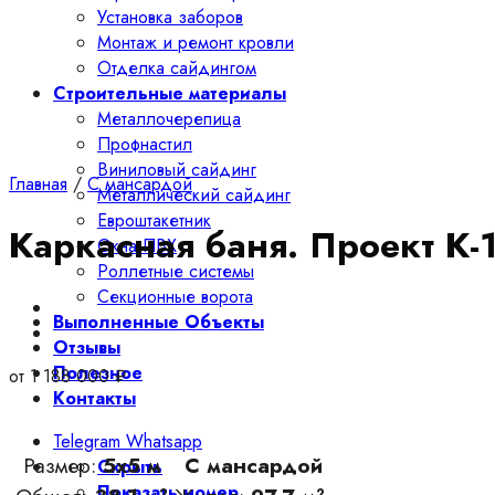
Установка заборов
Монтаж и ремонт кровли
Отделка сайдингом
Строительные материалы
Металлочерепица
Профнастил
Виниловый сайдинг
Главная
/
С мансардой
Металлический сайдинг
Евроштакетник
Каркасная баня. Проект К-
Окна ПВХ
Роллетные системы
Секционные ворота
Выполненные Объекты
Отзывы
Полезное
от
1 188 000
₽
Контакты
Telegram
Whatsapp
Размер:
5х5 м
С мансардой
Скрыть
Показать номер