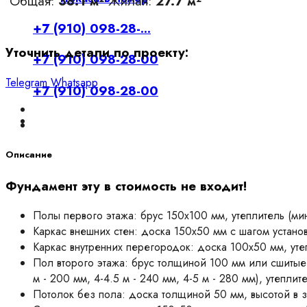
Общая:
38.1 м²
Жилая:
27.7 м²
+7 (910) 098-28-...
Уточнить детали по проекту:
+7 (910) 098-28-00
Telegram
Whatsapp
+7 (910) 098-28-00
Описание
Фундамент эту в стоимость не входит!
Полы первого этажа: брус 150х100 мм, утеплитель (ми
Каркас внешних стен: доска 150х50 мм с шагом установ
Каркас внутренних перегородок: доска 100х50 мм, уте
Пол второго этажа: брус толщиной 100 мм или сшитые 
м - 200 мм, 4-4.5 м - 240 мм, 4-5 м - 280 мм), утепл
Потолок без пола: доска толщиной 50 мм, высотой в з