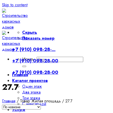
Skip to content
Скрыть
Показать номер
+7 (910) 098-28-...
Искать:
+7 (910) 098-28-00
+7 (910) 098-28-00
Главная
Каталог проектов
27.7
Один этаж
Два этажа
Три этажа
Главная
/
Товар Жилая площадь
/
27.7
С мансардой
Услуги