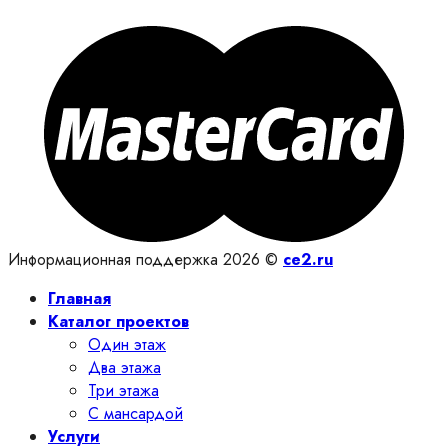
Информационная поддержка 2026 ©
ce2.ru
Главная
Каталог проектов
Один этаж
Два этажа
Три этажа
С мансардой
Услуги