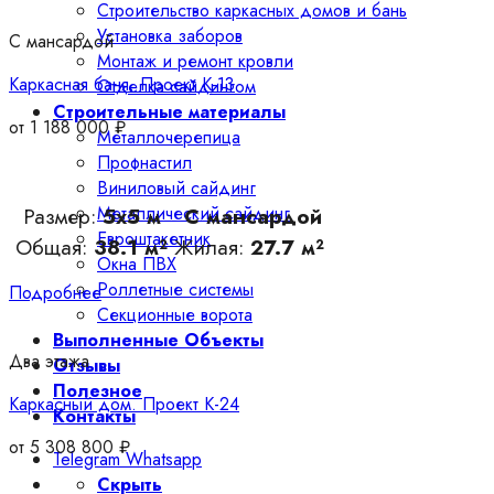
Строительство каркасных домов и бань
Установка заборов
С мансардой
Монтаж и ремонт кровли
Каркасная баня. Проект К-13
Отделка сайдингом
Строительные материалы
от
1 188 000
₽
Металлочерепица
Профнастил
Виниловый сайдинг
Металлический сайдинг
Размер:
5х5 м
С мансардой
Евроштакетник
Общая:
38.1 м²
Жилая:
27.7 м²
Окна ПВХ
Роллетные системы
Подробнее
Секционные ворота
Выполненные Объекты
Два этажа
Отзывы
Полезное
Каркасный дом. Проект К-24
Контакты
от
5 308 800
₽
Telegram
Whatsapp
Скрыть