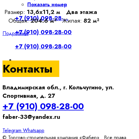
Показать номер
Размер:
13,6х11,2 м
Два этажа
+7 (910) 098-28-...
Общая:
204.6 м²
Жилая:
82 м²
+7 (910) 098-28-00
Подробнее
+7 (910) 098-28-00
Контакты
Владимирская обл., г. Кольчугино, ул.
Спортивная, д. 27
+7 (910) 098-28-00
faber-33@yandex.ru
Telegram
Whatsapp
© Торгово-строительная компания «Фабер» . Все права